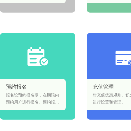
多方位,多角度提供服务支持,
通知、会员卡开卡通
助力商户实现分销渠道裂变销
模板，配置商家收发
货,连锁门店线上化高效经
实现邮件通知。
营。
预约报名
充值管理
报名设预约报名期，在期限内
对充值优惠规则、积
预约用户进行报名。预约报名
进行设置和管理。
期内，用户通过填写和提交个
人信息的方式进行报名，在约
定期限内报满为止。